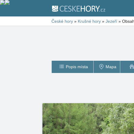
České hory
»
Krušné hory
»
Jezeří
»
Obsah
Popis místa
Mapa