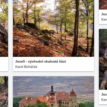
Jez
Kar
Jezeří - východní skalnatá část
Karel Boháček
Jez
Kar