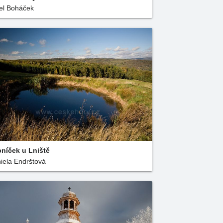
el Boháček
níček u Lniště
iela Endrštová