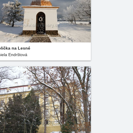
lička na Lesné
iela Endrštová