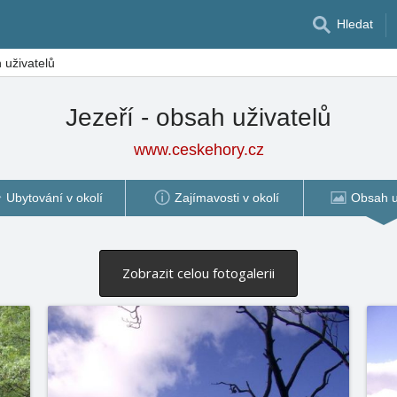
Hledat
 uživatelů
Jezeří - obsah uživatelů
www.ceskehory.cz
Ubytování v okolí
Zajímavosti v okolí
Obsah u
Zobrazit celou fotogalerii