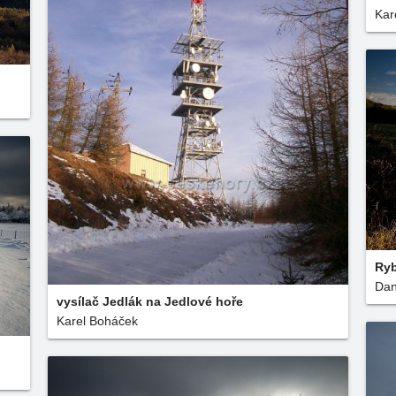
Kar
Ryb
Dan
vysílač Jedlák na Jedlové hoře
Karel Boháček