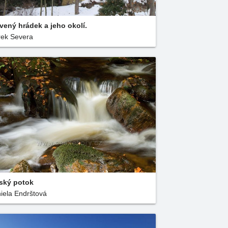
vený hrádek a jeho okolí.
ek Severa
ský potok
iela Endrštová