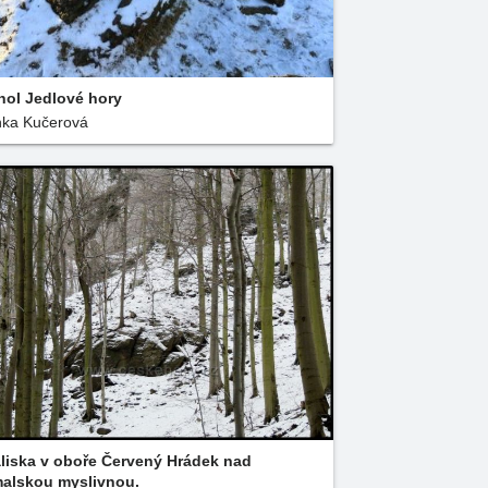
hol Jedlové hory
ka Kučerová
liska v oboře Červený Hrádek nad
alskou myslivnou.