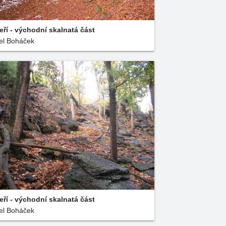
eří - východní skalnatá část
el Boháček
eří - východní skalnatá část
el Boháček