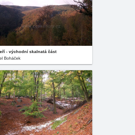
eří - východní skalnatá část
el Boháček