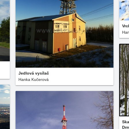
Vrc
Han
Jedlová vysílač
Hanka Kučerová
Ska
Drm