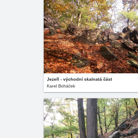
Jezeří - východní skalnatá část
Karel Boháček